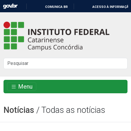
IR
COMUNICA BR
ACESSO À INFORMAÇÃO
PARA
O
Instituto
CONTEÚDO
Federal
Catarinense
-
Buscar
Campus
no
Concórdia
site
Menu
Notícias
/ Todas as notícias